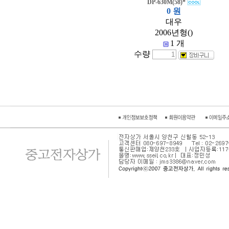
DP-630M(58)*
0 원
대우
2006년형()
1 개
수량