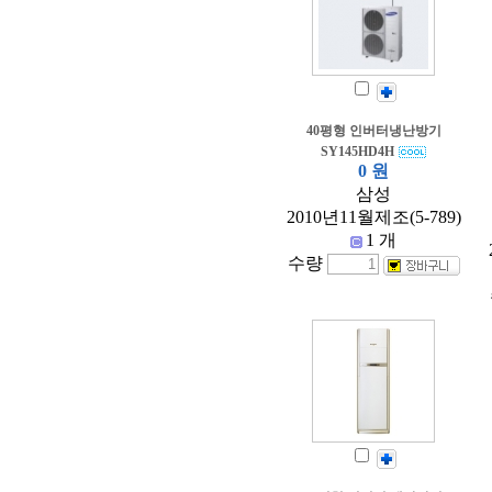
40평형 인버터냉난방기
SY145HD4H
0 원
삼성
2010년11월제조(5-789)
1 개
수량