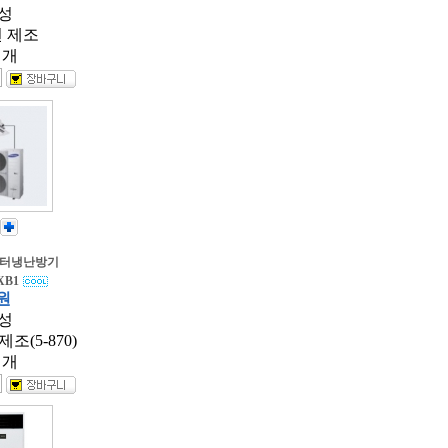
성
년 제조
 개
버터냉난방기
XB1
 원
성
제조(5-870)
 개