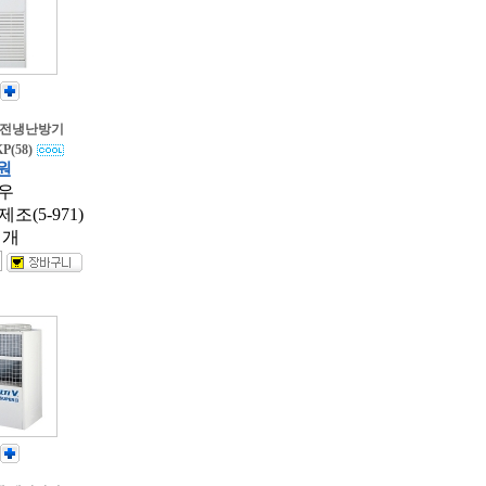
절전냉난방기
P(58)
 원
우
제조(5-971)
 개