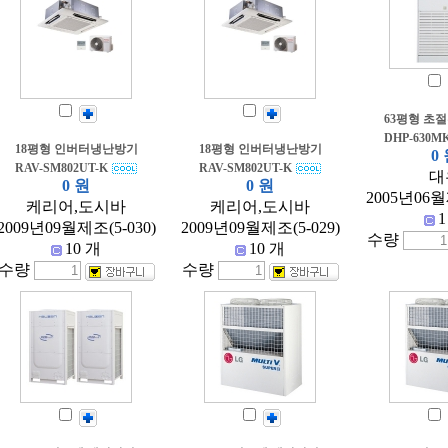
63평형 초
DHP-630MK
18평형 인버터냉난방기
18평형 인버터냉난방기
0
RAV-SM802UT-K
RAV-SM802UT-K
대
0 원
0 원
2005년06월
케리어,도시바
케리어,도시바
1
2009년09월제조(5-030)
2009년09월제조(5-029)
수량
10 개
10 개
수량
수량