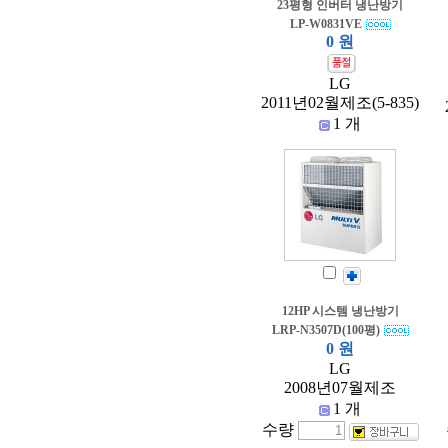
23평형 인버터 냉난방기
LP-W0831VE
0 원
LG
2011년02월제조(5-835)
1 개
12HP 시스템 냉난방기
LRP-N3507D(100평)
0 원
LG
2008년07월제조
1 개
수량