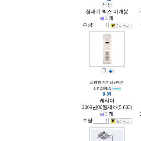
삼성
실내기 박스 미개봉
1 개
수량
23평형 전기냉난방기
CP-230HX
0 원
케리어
2009년06월제조(5-803)
1 개
수량