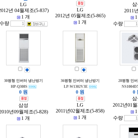
삼
LG
LG
2012년 04월제조(5-837)
2011
2012년 05월제조(5-865)
1 개
1
1 개
수량
수량
30평형 인버터 냉난방기
36평형 인버터 냉난방기
28평형 인
HP-Q308S
LP-W1302V3E
NS1004D
0 원
0 원
0
삼
LG
2012년01월
삼성
2011년02월제조(5-858)
1
2010년09월제조(5-828)
1 개
수량
1 개