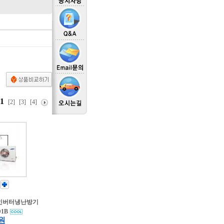
1
[2]
[3]
[4]
형인버터냉난방기
D1B
 원